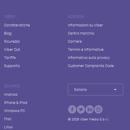
VIBER
AZIENDA
Caratteristiche
Informazioni su Viber
Blog
Centro marchio
Sicurezza
Carriere
Viber Out
Termini e informative
Tariffe
Informativa sulla privacy
Supporto
Customer Complaints Code
SCARICA
Italiano
Android
iPhone & iPad
Windows PC
Mac
©
2026
Viber Media S.à r.l.
Linux