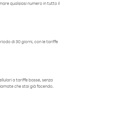
mare qualsiasi numero in tutto il
iodo di 30 giorni, con le tariffe
ellulari a tariffe basse, senza
hiamate che stai già facendo.