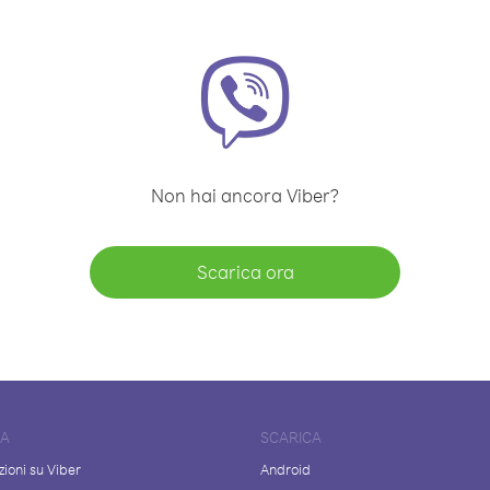
Non hai ancora Viber?
Scarica ora
DA
SCARICA
ioni su Viber
Android