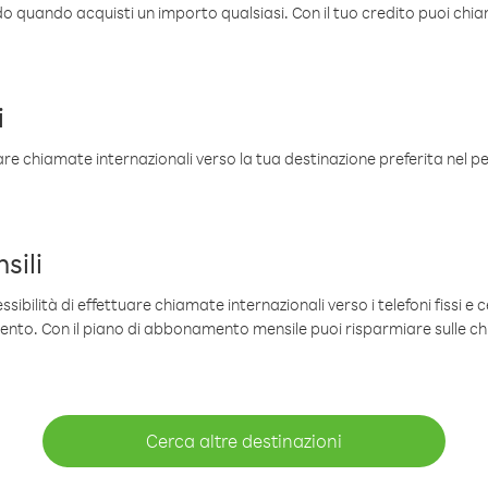
ldo quando acquisti un importo qualsiasi. Con il tuo credito puoi chia
i
are chiamate internazionali verso la tua destinazione preferita nel per
sili
sibilità di effettuare chiamate internazionali verso i telefoni fissi e c
mento. Con il piano di abbonamento mensile puoi risparmiare sulle c
Cerca altre destinazioni