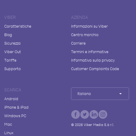
VIBER
AZIENDA
Caratteristiche
Informazioni su Viber
Blog
Centro marchio
Sicurezza
Carriere
Viber Out
Termini e informative
Tariffe
Informativa sulla privacy
Supporto
Customer Complaints Code
SCARICA
Italiano
Android
iPhone & iPad
Windows PC
Mac
©
2026
Viber Media S.à r.l.
Linux