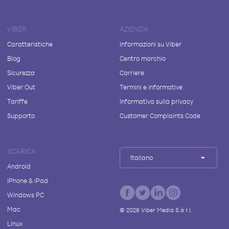
VIBER
AZIENDA
Caratteristiche
Informazioni su Viber
Blog
Centro marchio
Sicurezza
Carriere
Viber Out
Termini e informative
Tariffe
Informativa sulla privacy
Supporto
Customer Complaints Code
SCARICA
Italiano
Android
iPhone & iPad
Windows PC
Mac
©
2026
Viber Media S.à r.l.
Linux