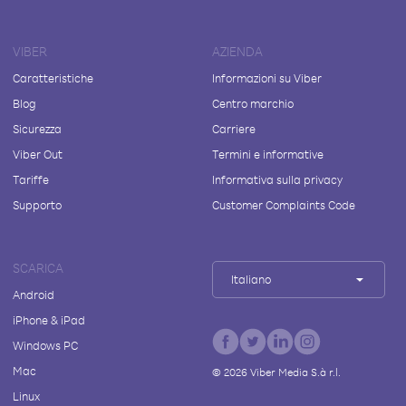
VIBER
AZIENDA
Caratteristiche
Informazioni su Viber
Blog
Centro marchio
Sicurezza
Carriere
Viber Out
Termini e informative
Tariffe
Informativa sulla privacy
Supporto
Customer Complaints Code
SCARICA
Italiano
Android
iPhone & iPad
Windows PC
Mac
©
2026
Viber Media S.à r.l.
Linux