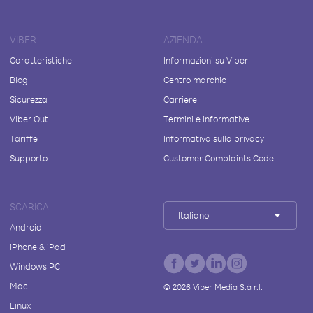
VIBER
AZIENDA
Caratteristiche
Informazioni su Viber
Blog
Centro marchio
Sicurezza
Carriere
Viber Out
Termini e informative
Tariffe
Informativa sulla privacy
Supporto
Customer Complaints Code
SCARICA
Italiano
Android
iPhone & iPad
Windows PC
Mac
©
2026
Viber Media S.à r.l.
Linux