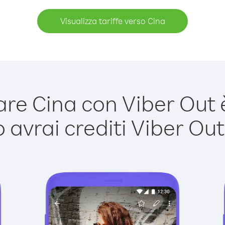
Visualizza tariffe verso Cina
e Cina con Viber Out è
avrai crediti Viber Out,