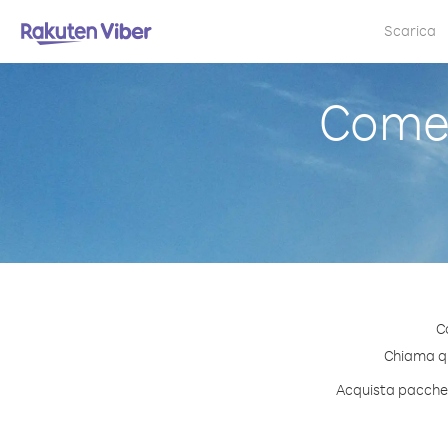
Scarica
Come 
C
Chiama qua
Acquista pacchett