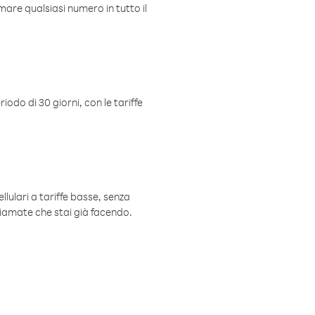
mare qualsiasi numero in tutto il
iodo di 30 giorni, con le tariffe
ellulari a tariffe basse, senza
hiamate che stai già facendo.