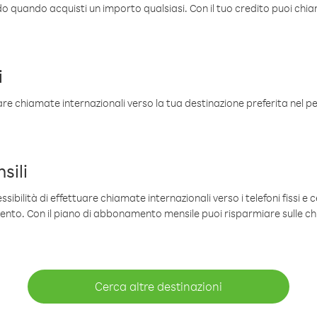
ldo quando acquisti un importo qualsiasi. Con il tuo credito puoi chia
i
are chiamate internazionali verso la tua destinazione preferita nel per
sili
sibilità di effettuare chiamate internazionali verso i telefoni fissi e c
mento. Con il piano di abbonamento mensile puoi risparmiare sulle c
Cerca altre destinazioni