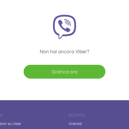
Non hai ancora Viber?
Scarica ora
DA
SCARICA
ioni su Viber
Android