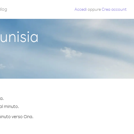
Blog
Accedi
oppure
Crea account
unisia
a.
 al minuto.
minuto verso Cina.