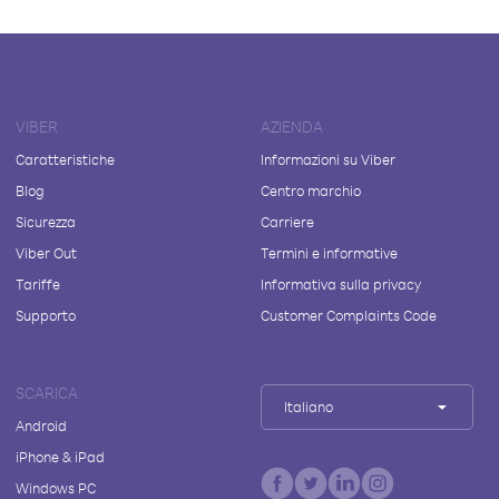
VIBER
AZIENDA
Caratteristiche
Informazioni su Viber
Blog
Centro marchio
Sicurezza
Carriere
Viber Out
Termini e informative
Tariffe
Informativa sulla privacy
Supporto
Customer Complaints Code
SCARICA
Italiano
Android
iPhone & iPad
Windows PC