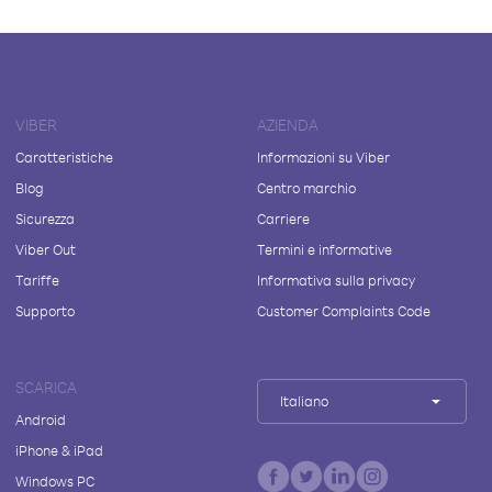
VIBER
AZIENDA
Caratteristiche
Informazioni su Viber
Blog
Centro marchio
Sicurezza
Carriere
Viber Out
Termini e informative
Tariffe
Informativa sulla privacy
Supporto
Customer Complaints Code
SCARICA
Italiano
Android
iPhone & iPad
Windows PC