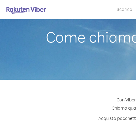
Scarica
Come chiama
Con Viber
Chiama quals
Acquista pacchetti