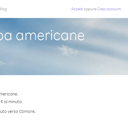
Blog
Accedi
oppure
Crea account
oa americane
americane.
 ¢ al minuto.
inuto verso Comore.