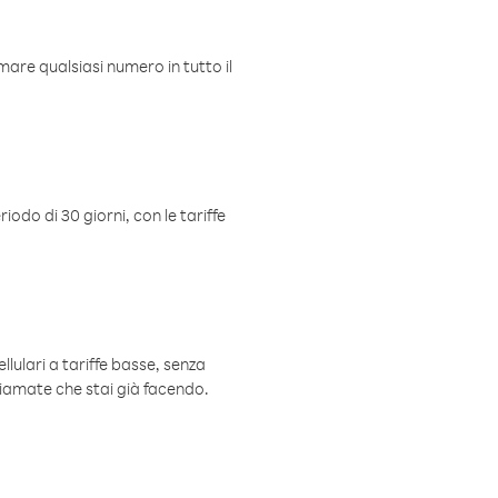
mare qualsiasi numero in tutto il
iodo di 30 giorni, con le tariffe
ellulari a tariffe basse, senza
hiamate che stai già facendo.