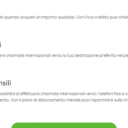
ldo quando acquisti un importo qualsiasi. Con il tuo credito puoi chia
i
are chiamate internazionali verso la tua destinazione preferita nel per
sili
sibilità di effettuare chiamate internazionali verso i telefoni fissi e c
mento. Con il piano di abbonamento mensile puoi risparmiare sulle c