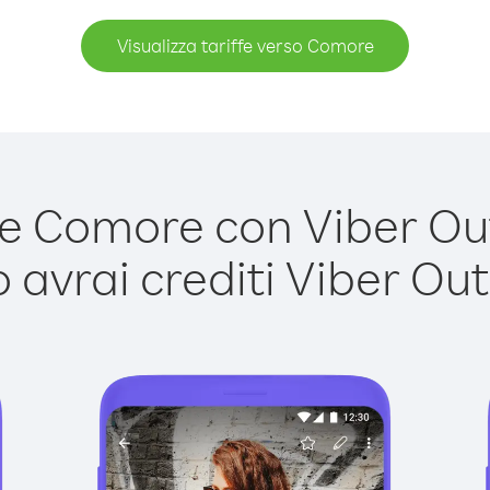
Visualizza tariffe verso Comore
 Comore con Viber Out 
avrai crediti Viber Out,