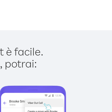
è facile.
 potrai: