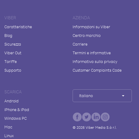
VIBER
AZIENDA
Caratteristiche
Informazioni su Viber
Blog
Centro marchio
Sicurezza
Carriere
Viber Out
Termini e informative
Tariffe
Informativa sulla privacy
Supporto
Customer Complaints Code
SCARICA
Italiano
Android
iPhone & iPad
Windows PC
Mac
©
2026
Viber Media S.à r.l.
Linux