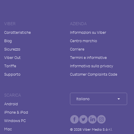
VIBER
AZIENDA
Caratteristiche
Informazioni su Viber
Blog
Centro marchio
Sicurezza
Carriere
Viber Out
Termini e informative
Tariffe
Informativa sulla privacy
Supporto
Customer Complaints Code
SCARICA
Italiano
Android
iPhone & iPad
Windows PC
Mac
©
2026
Viber Media S.à r.l.