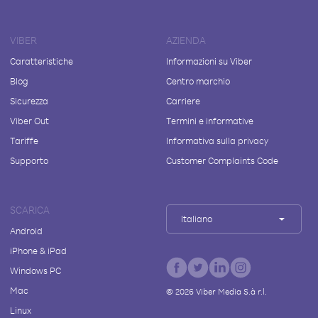
VIBER
AZIENDA
Caratteristiche
Informazioni su Viber
Blog
Centro marchio
Sicurezza
Carriere
Viber Out
Termini e informative
Tariffe
Informativa sulla privacy
Supporto
Customer Complaints Code
SCARICA
Italiano
Android
iPhone & iPad
Windows PC
Mac
©
2026
Viber Media S.à r.l.
Linux