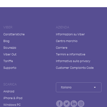
VIBER
AZIENDA
Caratteristiche
Informazioni su Viber
Blog
Centro marchio
Sicurezza
Carriere
Viber Out
Termini e informative
Tariffe
Informativa sulla privacy
Supporto
Customer Complaints Code
SCARICA
Italiano
Android
iPhone & iPad
Windows PC