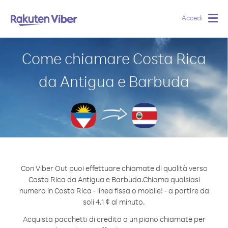
Accedi
Togg
navig
Come chiamare Costa Rica
da Antigua e Barbuda
Con Viber Out puoi effettuare chiamate di qualità verso
Costa Rica da Antigua e Barbuda.
Chiama qualsiasi
numero in Costa Rica - linea fissa o mobile! - a partire da
soli 4.1 ¢ al minuto.
Acquista pacchetti di credito o un piano chiamate per