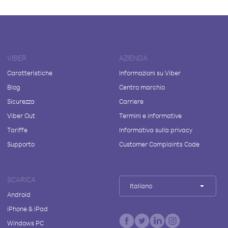
VIBER
AZIENDA
Caratteristiche
Informazioni su Viber
Blog
Centro marchio
Sicurezza
Carriere
Viber Out
Termini e informative
Tariffe
Informativa sulla privacy
Supporto
Customer Complaints Code
SCARICA
Italiano
Android
iPhone & iPad
Windows PC