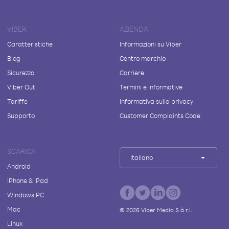
VIBER
AZIENDA
Caratteristiche
Informazioni su Viber
Blog
Centro marchio
Sicurezza
Carriere
Viber Out
Termini e informative
Tariffe
Informativa sulla privacy
Supporto
Customer Complaints Code
SCARICA
Italiano
Android
iPhone & iPad
Windows PC
Mac
©
2026
Viber Media S.à r.l.
Linux