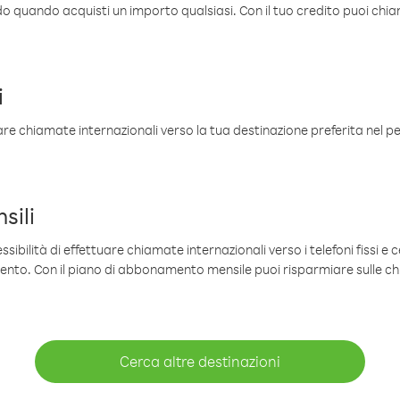
ldo quando acquisti un importo qualsiasi. Con il tuo credito puoi chia
i
are chiamate internazionali verso la tua destinazione preferita nel per
sili
sibilità di effettuare chiamate internazionali verso i telefoni fissi e c
mento. Con il piano di abbonamento mensile puoi risparmiare sulle c
Cerca altre destinazioni