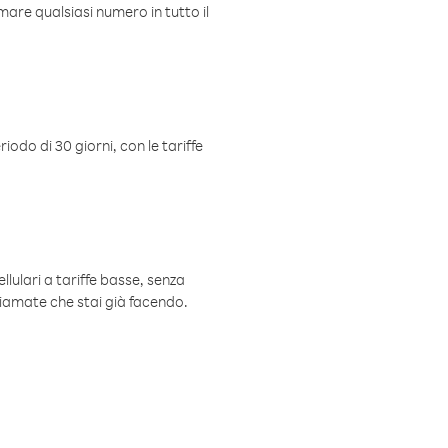
mare qualsiasi numero in tutto il
iodo di 30 giorni, con le tariffe
ellulari a tariffe basse, senza
hiamate che stai già facendo.