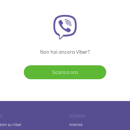
Non hai ancora Viber?
Scarica ora
DA
SCARICA
ioni su Viber
Android