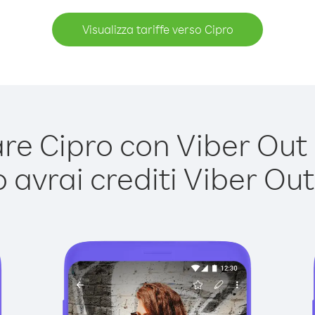
Visualizza tariffe verso Cipro
e Cipro con Viber Out è
avrai crediti Viber Out,