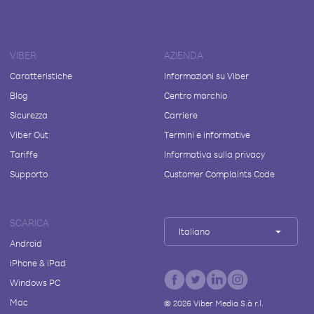
VIBER
AZIENDA
Caratteristiche
Informazioni su Viber
Blog
Centro marchio
Sicurezza
Carriere
Viber Out
Termini e informative
Tariffe
Informativa sulla privacy
Supporto
Customer Complaints Code
SCARICA
Italiano
Android
iPhone & iPad
Windows PC
Mac
©
2026
Viber Media S.à r.l.