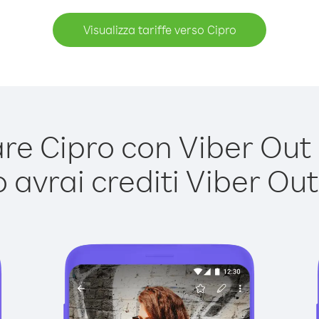
Visualizza tariffe verso Cipro
e Cipro con Viber Out è
avrai crediti Viber Out,