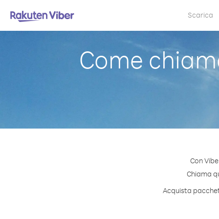
Scarica
Come chiamar
Con Viber
Chiama qua
Acquista pacchett