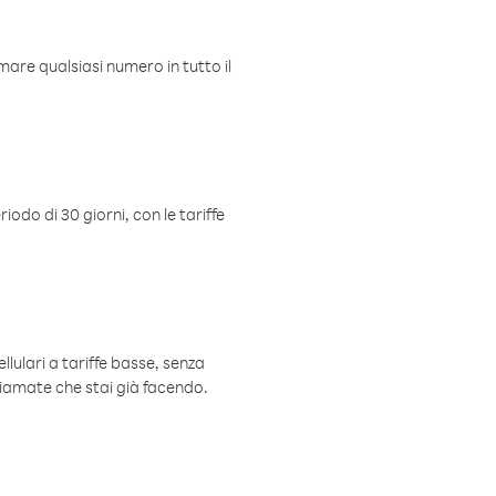
mare qualsiasi numero in tutto il
iodo di 30 giorni, con le tariffe
ellulari a tariffe basse, senza
hiamate che stai già facendo.