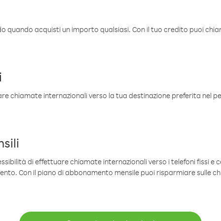
ldo quando acquisti un importo qualsiasi. Con il tuo credito puoi chia
i
are chiamate internazionali verso la tua destinazione preferita nel per
sili
sibilità di effettuare chiamate internazionali verso i telefoni fissi e c
mento. Con il piano di abbonamento mensile puoi risparmiare sulle c