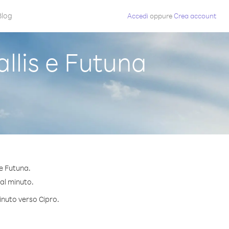
Blog
Accedi
oppure
Crea account
llis e Futuna
 e Futuna.
 al minuto.
inuto verso Cipro.