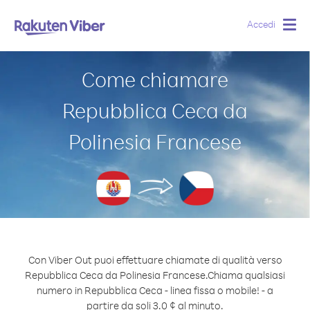
Accedi
Togg
navig
Come chiamare
Repubblica Ceca da
Polinesia Francese
Con Viber Out puoi effettuare chiamate di qualità verso
Repubblica Ceca da Polinesia Francese.
Chiama qualsiasi
numero in Repubblica Ceca - linea fissa o mobile! - a
partire da soli 3.0 ¢ al minuto.