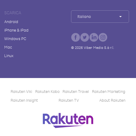
SCARICA
Italiano
Android
iPhone & iPad
Windows PC
Mac
©
2026
Viber Media S.à r.l.
Linux
Rakuten Viki
Rakuten Kobo
Rakuten Travel
Rakuten Marketing
Rakuten Insight
Rakuten TV
About Rakuten