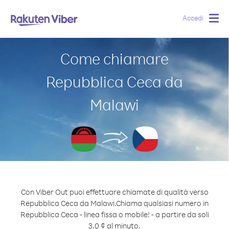
Accedi
Togg
navig
Come chiamare
Repubblica Ceca da
Malawi
Con Viber Out puoi effettuare chiamate di qualità verso
Repubblica Ceca da Malawi.
Chiama qualsiasi numero in
Repubblica Ceca - linea fissa o mobile! - a partire da soli
3.0 ¢ al minuto.