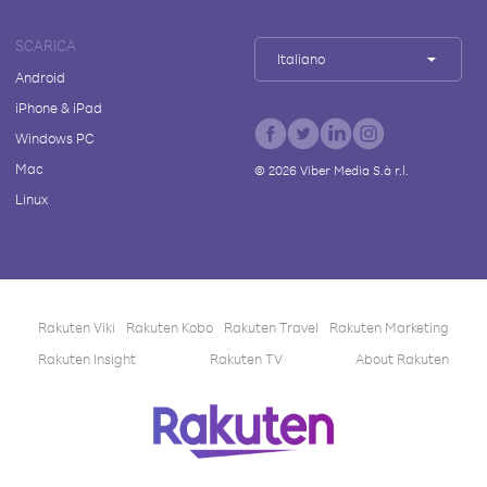
SCARICA
Italiano
Android
iPhone & iPad
Windows PC
Mac
©
2026
Viber Media S.à r.l.
Linux
Rakuten Viki
Rakuten Kobo
Rakuten Travel
Rakuten Marketing
Rakuten Insight
Rakuten TV
About Rakuten