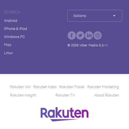
SCARICA
Italiano
Android
iPhone & iPad
Windows PC
Mac
©
2026
Viber Media S.à r.l.
Linux
Rakuten Viki
Rakuten Kobo
Rakuten Travel
Rakuten Marketing
Rakuten Insight
Rakuten TV
About Rakuten