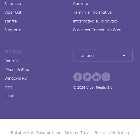
Sicurezza
Carriere
Viber Out
Termini e informative
Tariffe
Informativa sulla privacy
Supporto
Customer Complaints Code
SCARICA
Italiano
Android
iPhone & iPad
Windows PC
Mac
©
2026
Viber Media S.à r.l.
Linux
Rakuten Viki
Rakuten Kobo
Rakuten Travel
Rakuten Marketing