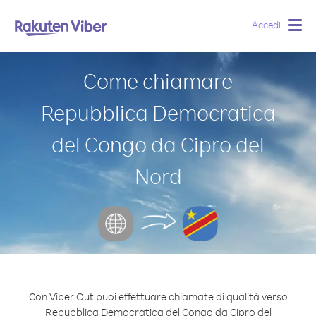
Accedi
Togg
navig
Come chiamare
Repubblica Democratica
del Congo da Cipro del
Nord
Con Viber Out puoi effettuare chiamate di qualità verso
Repubblica Democratica del Congo da Cipro del