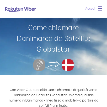
Accedi
Togg
navig
Come chiamare
Danimarca da Satellite
Globalstar
Con Viber Out puoi effettuare chiamate di qualità verso
Danimarca da Satellite Globalstar.
Chiama qualsiasi
numero in Danimarca - linea fissa o mobile! - a partire da
soli 1.9 ¢ al minuto.