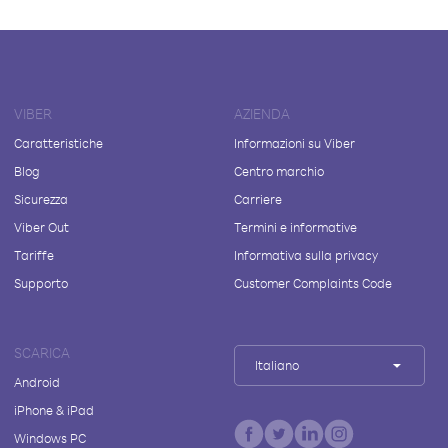
VIBER
AZIENDA
Caratteristiche
Informazioni su Viber
Blog
Centro marchio
Sicurezza
Carriere
Viber Out
Termini e informative
Tariffe
Informativa sulla privacy
Supporto
Customer Complaints Code
SCARICA
Italiano
Android
iPhone & iPad
Windows PC