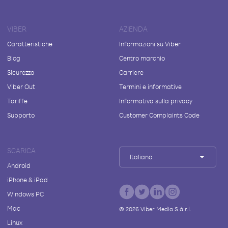
VIBER
AZIENDA
Caratteristiche
Informazioni su Viber
Blog
Centro marchio
Sicurezza
Carriere
Viber Out
Termini e informative
Tariffe
Informativa sulla privacy
Supporto
Customer Complaints Code
SCARICA
Italiano
Android
iPhone & iPad
Windows PC
Mac
©
2026
Viber Media S.à r.l.
Linux