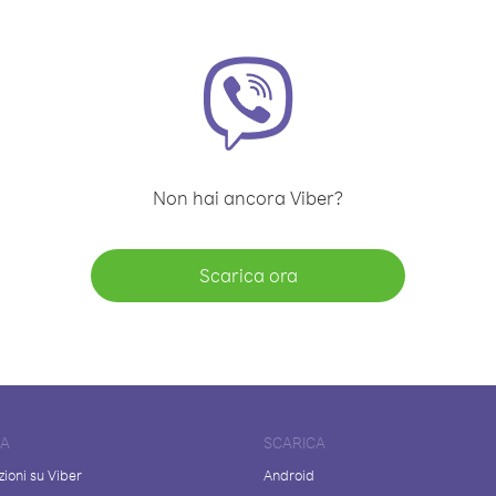
Non hai ancora Viber?
Scarica ora
DA
SCARICA
ioni su Viber
Android