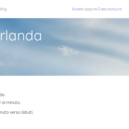
Blog
Accedi
oppure
Crea account
Irlanda
da.
¢ al minuto.
inuto verso Gibuti.