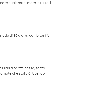
mare qualsiasi numero in tutto il
iodo di 30 giorni, con le tariffe
ellulari a tariffe basse, senza
hiamate che stai già facendo.