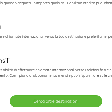
ldo quando acquisti un importo qualsiasi. Con il tuo credito puoi chia
i
are chiamate internazionali verso la tua destinazione preferita nel per
sili
sibilità di effettuare chiamate internazionali verso i telefoni fissi e c
mento. Con il piano di abbonamento mensile puoi risparmiare sulle c
Cerca altre destinazioni