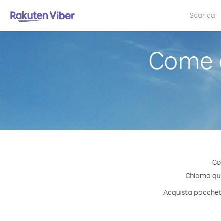
Scarica
Come c
Co
Chiama qual
Acquista pacchetti