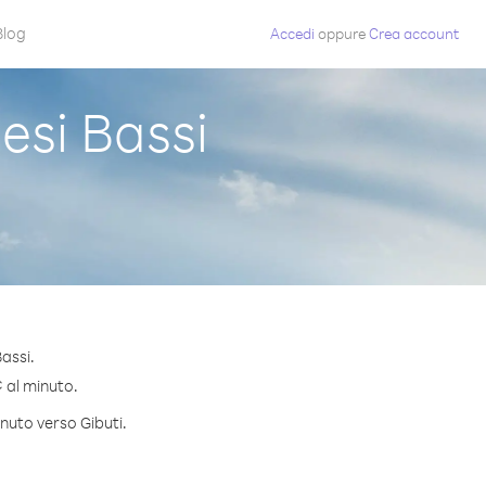
Blog
Accedi
oppure
Crea account
esi Bassi
assi.
¢ al minuto.
inuto verso Gibuti.