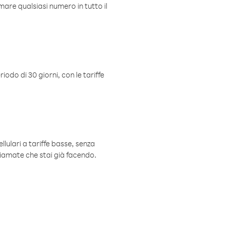
mare qualsiasi numero in tutto il
iodo di 30 giorni, con le tariffe
ellulari a tariffe basse, senza
hiamate che stai già facendo.