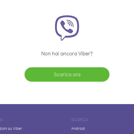
Non hai ancora Viber?
Scarica ora
DA
SCARICA
ioni su Viber
Android