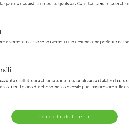
ldo quando acquisti un importo qualsiasi. Con il tuo credito puoi chia
i
are chiamate internazionali verso la tua destinazione preferita nel per
sili
sibilità di effettuare chiamate internazionali verso i telefoni fissi e c
mento. Con il piano di abbonamento mensile puoi risparmiare sulle c
Cerca altre destinazioni