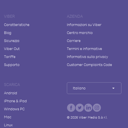
VIBER
AZIENDA
Caratteristiche
Informazioni su Viber
Blog
Centro marchio
Sicurezza
Carriere
Viber Out
Termini e informative
Tariffe
Informativa sulla privacy
Supporto
Customer Complaints Code
SCARICA
Italiano
Android
iPhone & iPad
Windows PC
Mac
©
2026
Viber Media S.à r.l.
Linux