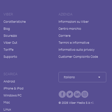
VIBER
AZIENDA
Caratteristiche
Informazioni su Viber
Blog
Centro marchio
Sicurezza
Carriere
Viber Out
Termini e informative
Tariffe
Informativa sulla privacy
Supporto
Customer Complaints Code
SCARICA
Italiano
Android
iPhone & iPad
Windows PC
Mac
©
2026
Viber Media S.à r.l.
Linux