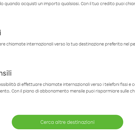
ldo quando acquisti un importo qualsiasi. Con il tuo credito puoi chia
i
are chiamate internazionali verso la tua destinazione preferita nel per
sili
sibilità di effettuare chiamate internazionali verso i telefoni fissi e c
mento. Con il piano di abbonamento mensile puoi risparmiare sulle c
Cerca altre destinazioni