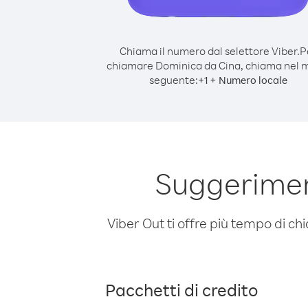
Chiama il numero dal selettore Viber.
P
chiamare Dominica da Cina, chiama nel
seguente:
+
+
1
Numero locale
Suggerimen
Viber Out ti offre più tempo di chi
Pacchetti di credito