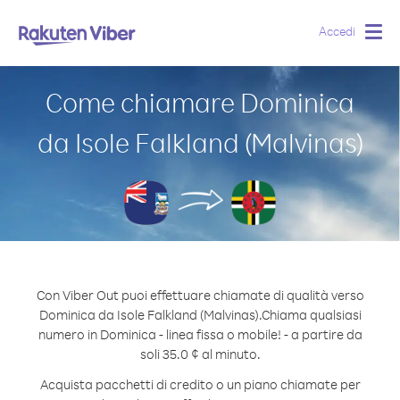
Accedi
Togg
navig
Come chiamare Dominica
da Isole Falkland (Malvinas)
Con Viber Out puoi effettuare chiamate di qualità verso
Dominica da Isole Falkland (Malvinas).
Chiama qualsiasi
numero in Dominica - linea fissa o mobile! - a partire da
soli 35.0 ¢ al minuto.
Acquista pacchetti di credito o un piano chiamate per