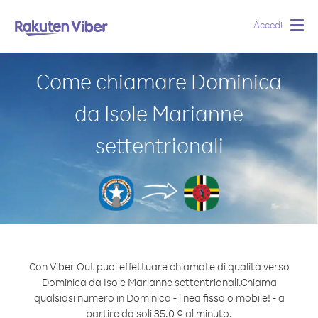
Accedi
Togg
navig
Come chiamare Dominica
da Isole Marianne
settentrionali
Con Viber Out puoi effettuare chiamate di qualità verso
Dominica da Isole Marianne settentrionali.
Chiama
qualsiasi numero in Dominica - linea fissa o mobile! - a
partire da soli 35.0 ¢ al minuto.