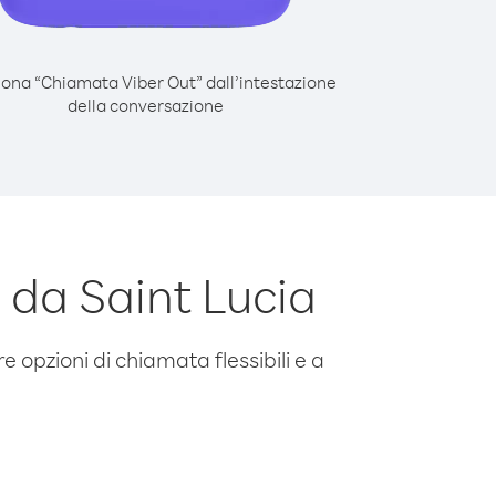
iona “Chiamata Viber Out” dall’intestazione
della conversazione
da Saint Lucia
e opzioni di chiamata flessibili e a