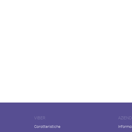
VIBER
AZIEN
Caratteristiche
Informaz