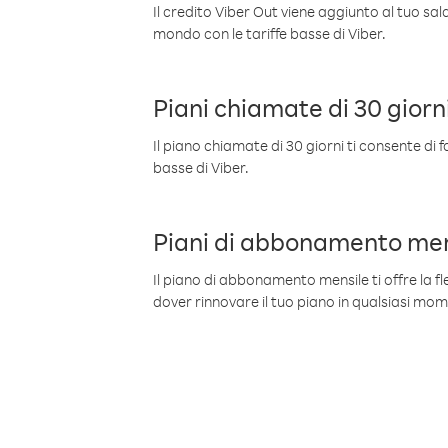
Il credito Viber Out viene aggiunto al tuo sa
mondo con le tariffe basse di Viber.
Piani chiamate di 30 giorn
Il piano chiamate di 30 giorni ti consente di f
basse di Viber.
Piani di abbonamento men
Il piano di abbonamento mensile ti offre la fles
dover rinnovare il tuo piano in qualsiasi mo