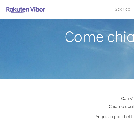
Scarica
Come chia
Con Vi
Chiama qualsi
Acquista pacchetti 