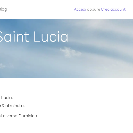
Blog
Accedi
oppure
Crea account
aint Lucia
 Lucia.
0 ¢ al minuto.
nuto verso Dominica.