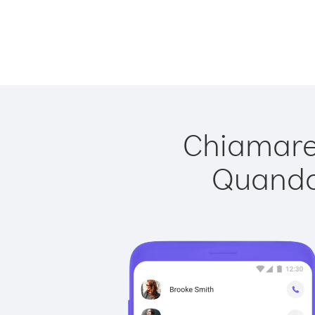
Chiamare 
Quando 