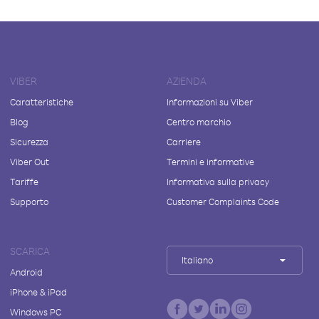
VIBER
AZIENDA
Caratteristiche
Informazioni su Viber
Blog
Centro marchio
Sicurezza
Carriere
Viber Out
Termini e informative
Tariffe
Informativa sulla privacy
Supporto
Customer Complaints Code
SCARICA
Italiano
Android
iPhone & iPad
Windows PC