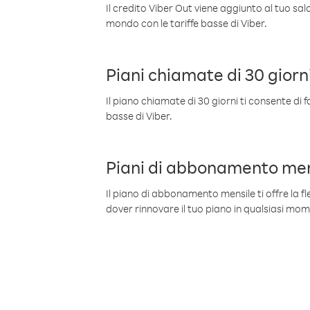
Il credito Viber Out viene aggiunto al tuo sa
mondo con le tariffe basse di Viber.
Piani chiamate di 30 giorn
Il piano chiamate di 30 giorni ti consente di f
basse di Viber.
Piani di abbonamento men
Il piano di abbonamento mensile ti offre la fles
dover rinnovare il tuo piano in qualsiasi mo