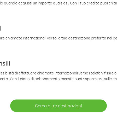
ldo quando acquisti un importo qualsiasi. Con il tuo credito puoi chia
i
are chiamate internazionali verso la tua destinazione preferita nel per
sili
sibilità di effettuare chiamate internazionali verso i telefoni fissi e c
mento. Con il piano di abbonamento mensile puoi risparmiare sulle c
Cerca altre destinazioni