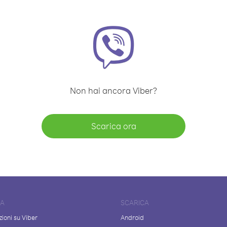
Non hai ancora Viber?
Scarica ora
DA
SCARICA
ioni su Viber
Android