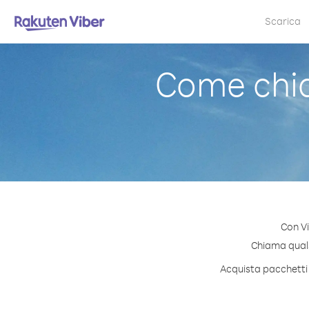
Scarica
Come chi
Con Vi
Chiama qualsi
Acquista pacchetti 