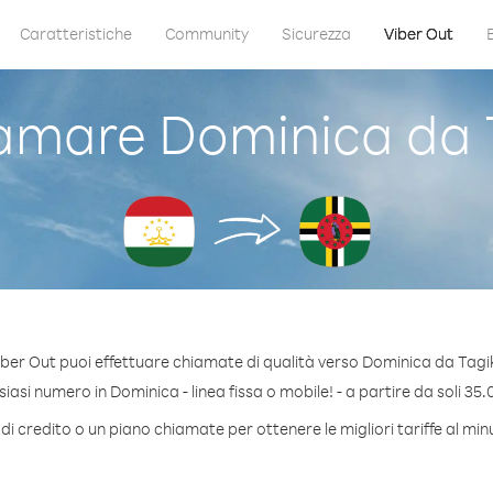
Caratteristiche
Community
Sicurezza
Viber Out
amare Dominica da T
ber Out puoi effettuare chiamate di qualità verso Dominica da Tagi
asi numero in Dominica - linea fissa o mobile! - a partire da soli 35.
di credito o un piano chiamate per ottenere le migliori tariffe al mi