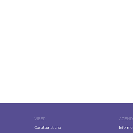
VIBER
AZIEN
Caratteristiche
Informaz