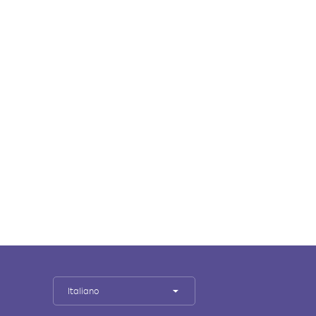
Italiano