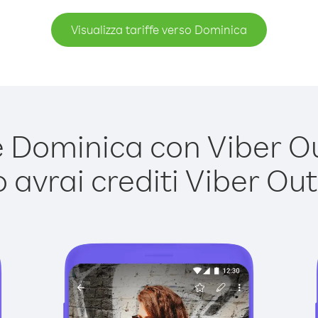
Visualizza tariffe verso Dominica
Dominica con Viber Out
avrai crediti Viber Out,