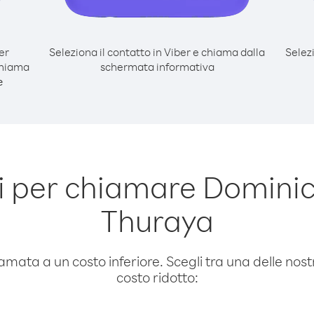
er
Seleziona il contatto in Viber e chiama dalla
Selez
chiama
schermata informativa
e
 per chiamare Dominica
Thuraya
amata a un costo inferiore. Scegli tra una delle nostr
costo ridotto: