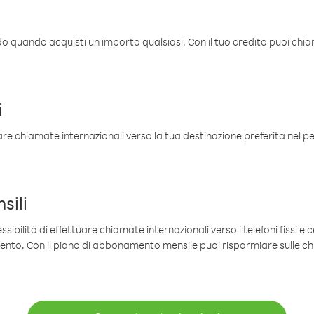
ldo quando acquisti un importo qualsiasi. Con il tuo credito puoi chia
i
are chiamate internazionali verso la tua destinazione preferita nel per
sili
sibilità di effettuare chiamate internazionali verso i telefoni fissi e c
mento. Con il piano di abbonamento mensile puoi risparmiare sulle c