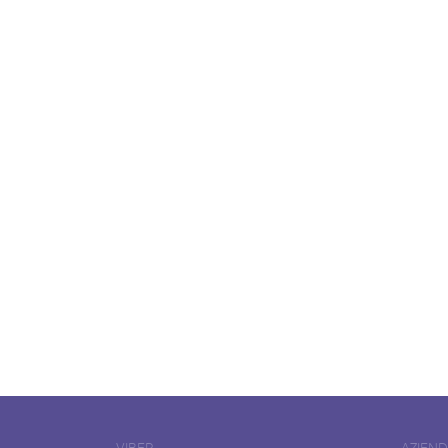
VIBER
AZIEN