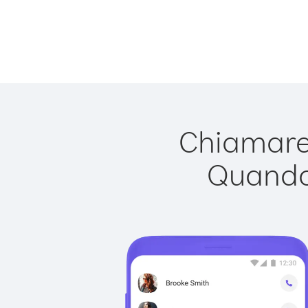
Chiamare 
Quando 