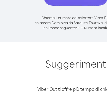
Chiama il numero dal selettore Viber.
P
chiamare Dominica da Satellite Thuraya, 
nel modo seguente:
+
+
1
Numero local
Suggerimenti
Viber Out ti offre più tempo di chi