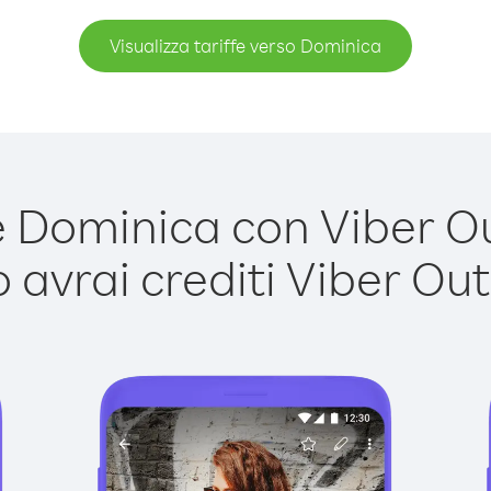
Visualizza tariffe verso Dominica
Dominica con Viber Out
avrai crediti Viber Out,