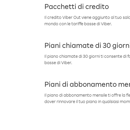
Pacchetti di credito
Il credito Viber Out viene aggiunto al tuo sa
mondo con le tariffe basse di Viber.
Piani chiamate di 30 giorn
Il piano chiamate di 30 giorni ti consente di f
basse di Viber.
Piani di abbonamento men
Il piano di abbonamento mensile ti offre la fles
dover rinnovare il tuo piano in qualsiasi mo