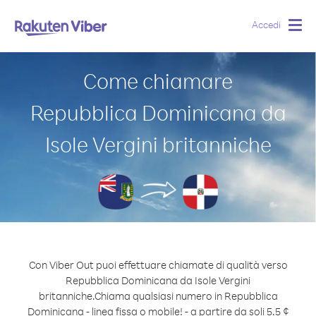
Accedi
Togg
navig
Come chiamare
Repubblica Dominicana da
Isole Vergini britanniche
Con Viber Out puoi effettuare chiamate di qualità verso
Repubblica Dominicana da Isole Vergini
britanniche.
Chiama qualsiasi numero in Repubblica
Dominicana - linea fissa o mobile! - a partire da soli 5.5 ¢