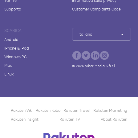
Tariffe
Informativa sulla privacy
Supporto
Customer Complaints Code
SCARICA
Italiano
Android
iPhone & iPad
Windows PC
Mac
©
2026
Viber Media S.à r.l.
Linux
Rakuten Viki
Rakuten Kobo
Rakuten Travel
Rakuten Marketing
Rakuten Insight
Rakuten TV
About Rakuten