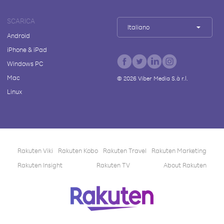
SCARICA
Italiano
Android
iPhone & iPad
Windows PC
Mac
©
2026
Viber Media S.à r.l.
Linux
Rakuten Viki
Rakuten Kobo
Rakuten Travel
Rakuten Marketing
Rakuten Insight
Rakuten TV
About Rakuten