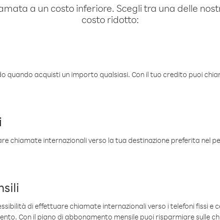
amata a un costo inferiore. Scegli tra una delle nostr
costo ridotto:
ldo quando acquisti un importo qualsiasi. Con il tuo credito puoi chia
i
are chiamate internazionali verso la tua destinazione preferita nel per
sili
sibilità di effettuare chiamate internazionali verso i telefoni fissi e c
mento. Con il piano di abbonamento mensile puoi risparmiare sulle c