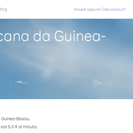
Blog
Accedi
oppure
Crea account
cana da Guinea-
 Guinea-Bissau.
oli 5.5 ¢ al minuto.