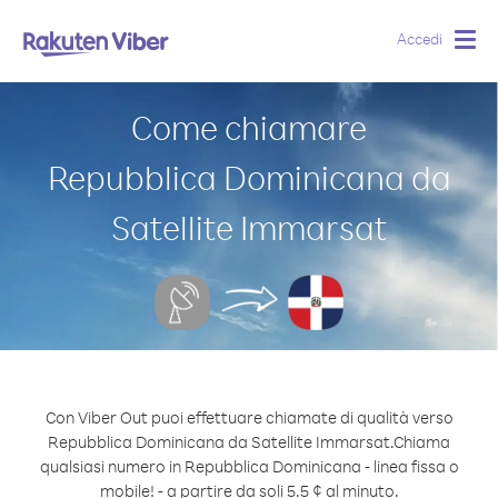
Accedi
Togg
navig
Come chiamare
Repubblica Dominicana da
Satellite Immarsat
Con Viber Out puoi effettuare chiamate di qualità verso
Repubblica Dominicana da Satellite Immarsat.
Chiama
qualsiasi numero in Repubblica Dominicana - linea fissa o
mobile! - a partire da soli 5.5 ¢ al minuto.