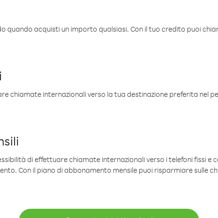
ldo quando acquisti un importo qualsiasi. Con il tuo credito puoi chia
i
are chiamate internazionali verso la tua destinazione preferita nel per
sili
sibilità di effettuare chiamate internazionali verso i telefoni fissi e c
mento. Con il piano di abbonamento mensile puoi risparmiare sulle c