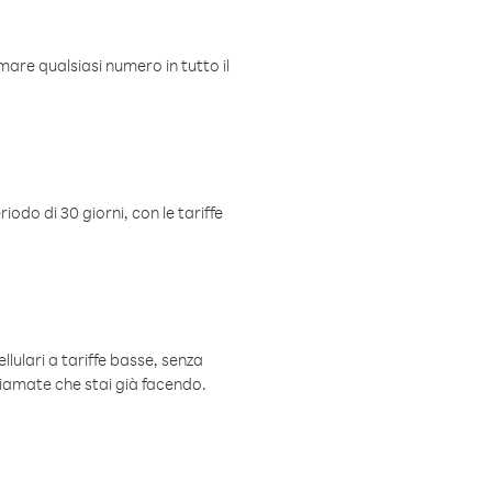
mare qualsiasi numero in tutto il
iodo di 30 giorni, con le tariffe
ellulari a tariffe basse, senza
hiamate che stai già facendo.