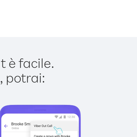
è facile.
 potrai: