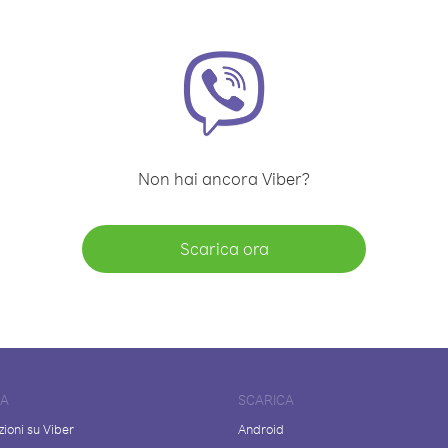
Non hai ancora Viber?
Scarica ora
DA
SCARICA
ioni su Viber
Android