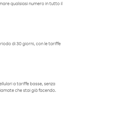
mare qualsiasi numero in tutto il
iodo di 30 giorni, con le tariffe
ellulari a tariffe basse, senza
hiamate che stai già facendo.