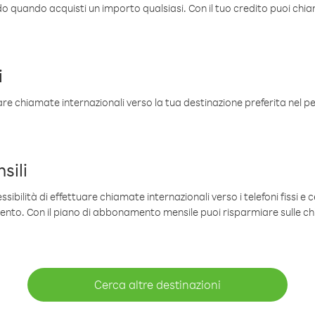
ldo quando acquisti un importo qualsiasi. Con il tuo credito puoi chia
i
are chiamate internazionali verso la tua destinazione preferita nel per
sili
sibilità di effettuare chiamate internazionali verso i telefoni fissi e c
mento. Con il piano di abbonamento mensile puoi risparmiare sulle c
Cerca altre destinazioni