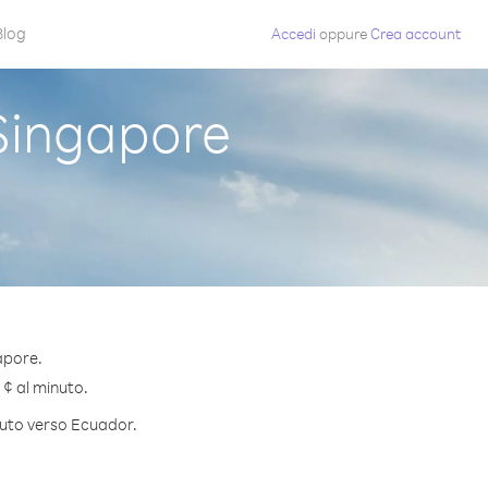
Blog
Accedi
oppure
Crea account
Singapore
apore.
 ¢ al minuto.
inuto verso Ecuador.