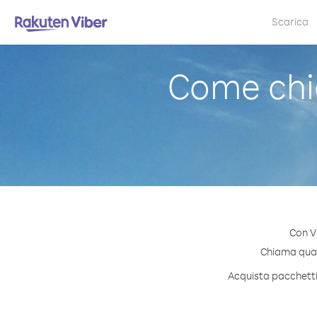
Scarica
Come chi
Con V
Chiama quals
Acquista pacchetti 