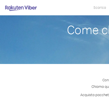
Scarica
Come c
Con
Chiama qual
Acquista pacchetti