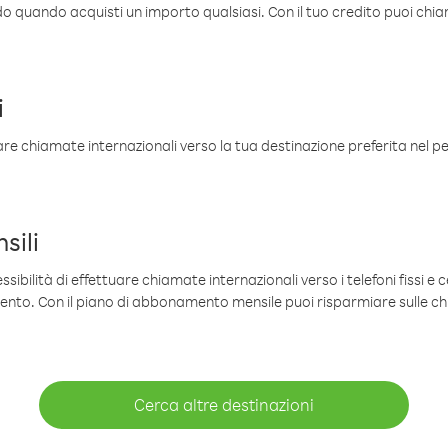
ldo quando acquisti un importo qualsiasi. Con il tuo credito puoi chia
i
are chiamate internazionali verso la tua destinazione preferita nel per
sili
sibilità di effettuare chiamate internazionali verso i telefoni fissi e c
mento. Con il piano di abbonamento mensile puoi risparmiare sulle c
Cerca altre destinazioni