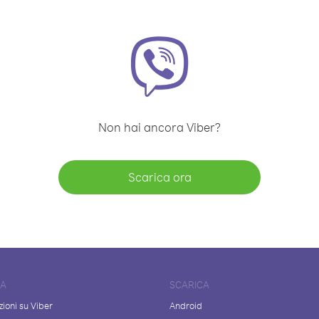
Non hai ancora Viber?
Scarica ora
DA
SCARICA
ioni su Viber
Android