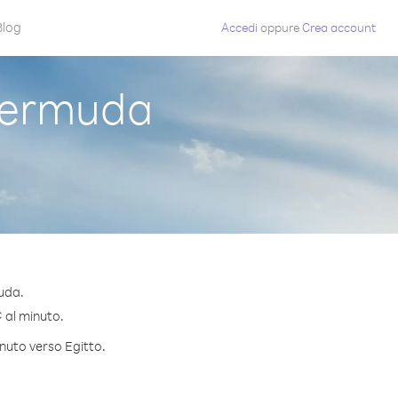
Blog
Accedi
oppure
Crea account
Bermuda
uda.
¢ al minuto.
inuto verso Egitto.