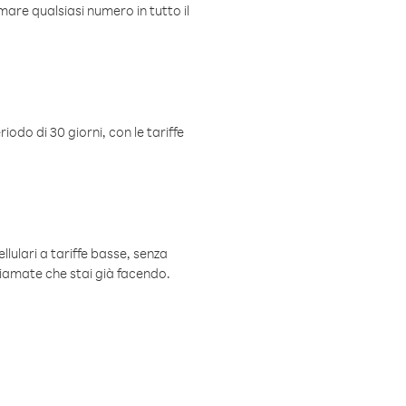
mare qualsiasi numero in tutto il
iodo di 30 giorni, con le tariffe
ellulari a tariffe basse, senza
hiamate che stai già facendo.