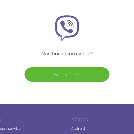
Non hai ancora Viber?
Scarica ora
DA
SCARICA
ioni su Viber
Android