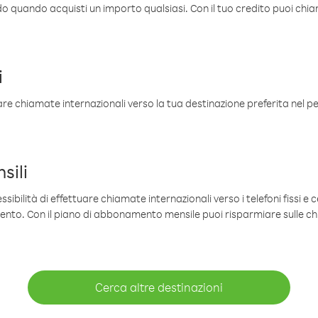
ldo quando acquisti un importo qualsiasi. Con il tuo credito puoi chia
i
are chiamate internazionali verso la tua destinazione preferita nel per
sili
sibilità di effettuare chiamate internazionali verso i telefoni fissi e c
mento. Con il piano di abbonamento mensile puoi risparmiare sulle c
Cerca altre destinazioni