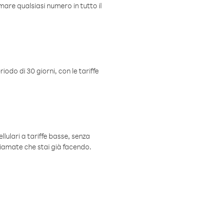
mare qualsiasi numero in tutto il
iodo di 30 giorni, con le tariffe
ellulari a tariffe basse, senza
hiamate che stai già facendo.