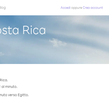
Blog
Accedi
oppure
Crea account
sta Rica
Rica.
¢ al minuto.
inuto verso Egitto.