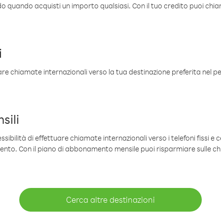
ldo quando acquisti un importo qualsiasi. Con il tuo credito puoi chia
i
are chiamate internazionali verso la tua destinazione preferita nel per
sili
sibilità di effettuare chiamate internazionali verso i telefoni fissi e c
mento. Con il piano di abbonamento mensile puoi risparmiare sulle c
Cerca altre destinazioni