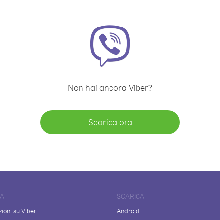
Non hai ancora Viber?
Scarica ora
DA
SCARICA
ioni su Viber
Android