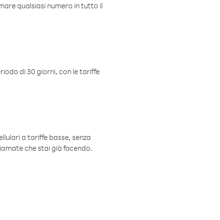
mare qualsiasi numero in tutto il
iodo di 30 giorni, con le tariffe
ellulari a tariffe basse, senza
hiamate che stai già facendo.