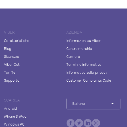
VIBER
AZIENDA
Caratteristiche
Informazioni su Viber
Blog
Centro marchio
Sicurezza
Carriere
Viber Out
Termini e informative
Tariffe
Informativa sulla privacy
Supporto
Customer Complaints Code
SCARICA
Italiano
Android
iPhone & iPad
Windows PC