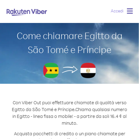
Accedi
Togg
navig
Come chiamare Egitto da
São Tomé e Príncipe
Con Viber Out puoi effettuare chiamate di qualità verso
Egitto da São Tomé e Príncipe.
Chiama qualsiasi numero
in Egitto - linea fissa o mobile! - a partire da soli 16.4 ¢ al
minuto.
Acquista pacchetti di credito o un piano chiamate per