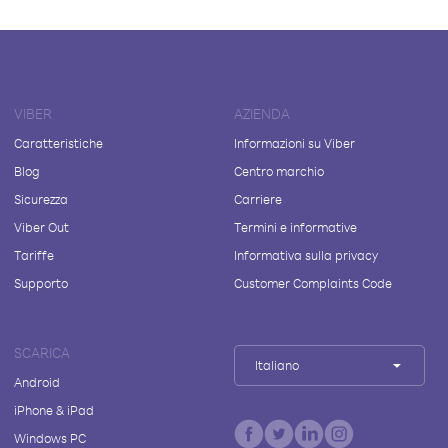
VIBER
AZIENDA
Caratteristiche
Informazioni su Viber
Blog
Centro marchio
Sicurezza
Carriere
Viber Out
Termini e informative
Tariffe
Informativa sulla privacy
Supporto
Customer Complaints Code
SCARICA
Italiano
Android
iPhone & iPad
Windows PC