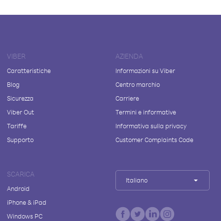
VIBER
AZIENDA
Caratteristiche
Informazioni su Viber
Blog
Centro marchio
Sicurezza
Carriere
Viber Out
Termini e informative
Tariffe
Informativa sulla privacy
Supporto
Customer Complaints Code
SCARICA
Italiano
Android
iPhone & iPad
Windows PC